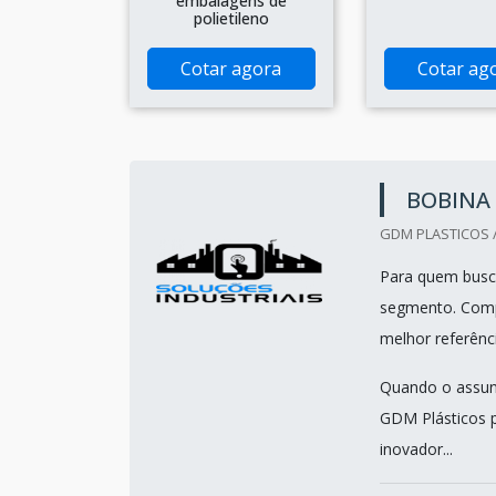
embalagens de
polietileno
Cotar agora
Cotar ag
BOBINA 
GDM PLASTICOS /
Para quem busca
segmento. Compa
melhor referênc
Quando o assunt
GDM Plásticos p
inovador...