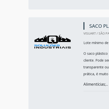
SACO PL
VISUART / SÃO P
Lote mínimo de 
O saco plástico
cliente. Pode s
transparente ou
prática, é muit
Alimentícias;...