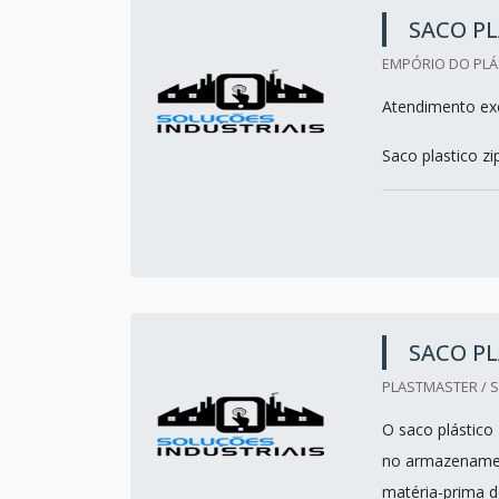
SACO PL
EMPÓRIO DO PLÁ
Atendimento exc
Saco plastico zi
SACO PL
PLASTMASTER / S
O saco plástico
no armazenamen
matéria-prima d