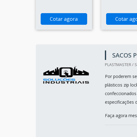
Cotar agora
Cotar ag
SACOS P
PLASTMASTER / S
Por poderem ser
plásticos zip l
confeccionados
especificações d
Faça agora mes