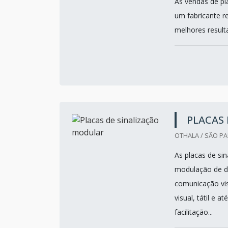
As vendas de pl
um fabricante 
melhores resulta
PLACAS
OTHALA / SÃO PA
As placas de si
modulação de di
comunicação vi
visual, tátil e 
facilitação...