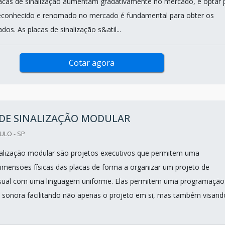
acas de sinalização aumentam gradativamente no mercado, e optar 
reconhecido e renomado no mercado é fundamental para obter os
dos. As placas de sinalização s&atil...
Cotar agora
 DE SINALIZAÇÃO MODULAR
ULO - SP
nalização modular são projetos executivos que permitem uma
mensões físicas das placas de forma a organizar um projeto de
sual com uma linguagem uniforme. Elas permitem uma programação
até sonora facilitando não apenas o projeto em si, mas também visand