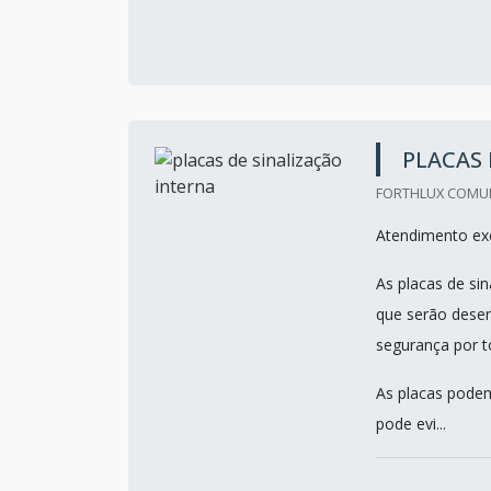
PLACAS 
FORTHLUX COMUNI
Atendimento exc
As placas de si
que serão desen
segurança por t
As placas podem 
pode evi...