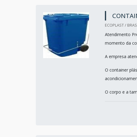
CONTAIN
ECOPLAST / BRASI
Atendimento Pre
momento da co
A empresa atend
O container plás
acondicionament
O corpo e a tamp