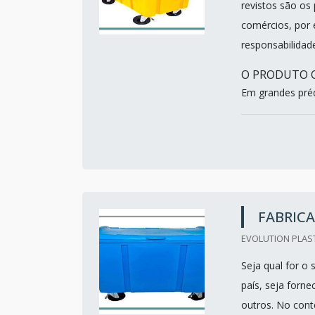
revistos são os
comércios, por 
responsabilidad
O PRODUTO C
Em grandes préd
FABRICA
EVOLUTION PLAST
Seja qual for o 
país, seja forn
outros. No cont