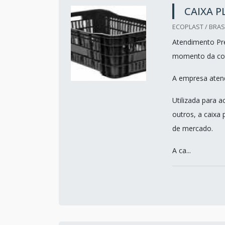
CAIXA P
ECOPLAST / BRASI
Atendimento Pre
momento da co
A empresa atend
Utilizada para 
outros, a caixa 
de mercado.
A ca...