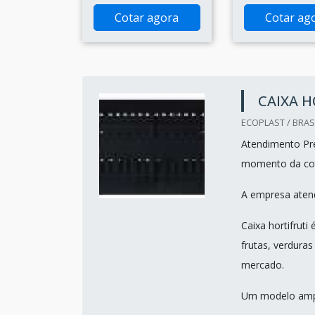
Cotar agora
Cotar ag
CAIXA H
ECOPLAST / BRASI
Atendimento Pre
momento da co
A empresa atend
Caixa hortifrut
frutas, verdura
mercado.
Um modelo ampl