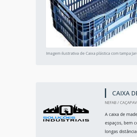
Imagem ilustrativa de Caixa plástica com tampa Ja
CAIXA 
NEFAB / CAÇAPAV
A caixa de mad
espaços, bem co
longas distânci