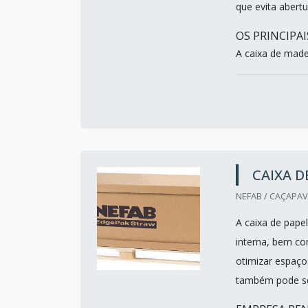
que evita abert
OS PRINCIPA
A caixa de madei
CAIXA 
NEFAB / CAÇAPAV
A caixa de pape
interna, bem co
otimizar espaço
também pode se