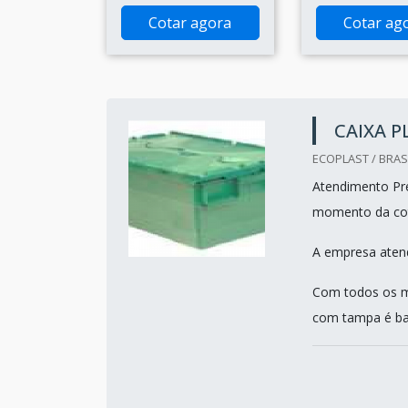
Cotar agora
Cotar ag
CAIXA 
ECOPLAST / BRASI
Atendimento Pre
momento da co
A empresa atend
Com todos os ma
com tampa é bast