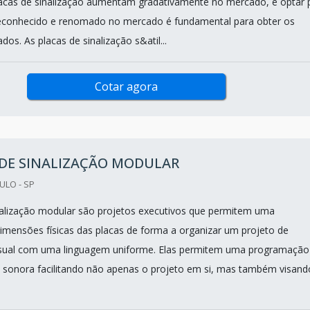
acas de sinalização aumentam gradativamente no mercado, e optar 
reconhecido e renomado no mercado é fundamental para obter os
dos. As placas de sinalização s&atil...
Cotar agora
 DE SINALIZAÇÃO MODULAR
ULO - SP
nalização modular são projetos executivos que permitem uma
mensões físicas das placas de forma a organizar um projeto de
sual com uma linguagem uniforme. Elas permitem uma programação
até sonora facilitando não apenas o projeto em si, mas também visand