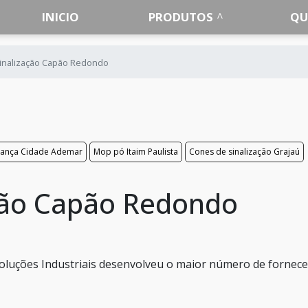
INICIO
PRODUTOS
QU
sinalização Capão Redondo
rança Cidade Ademar
Mop pó Itaim Paulista
Cones de sinalização Grajaú
ação Capão Redondo
Soluções Industriais desenvolveu o maior número de fornec