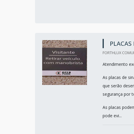
PLACAS 
FORTHLUX COMUNI
Atendimento exc
As placas de si
que serão desen
segurança por t
As placas podem 
pode evi...