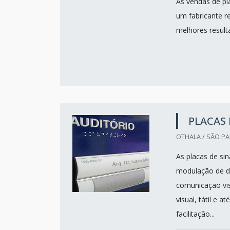
As vendas de pl
um fabricante 
melhores resulta
PLACAS
OTHALA / SÃO PA
As placas de si
modulação de di
comunicação vi
visual, tátil e 
facilitação...