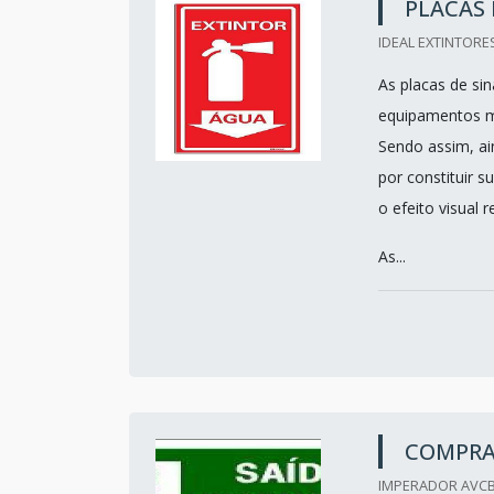
PLACAS 
IDEAL EXTINTORES
As placas de si
equipamentos me
Sendo assim, ai
por constituir 
o efeito visual 
As...
COMPRA
IMPERADOR AVCB