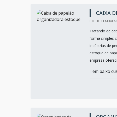
CAIXA 
F.D. BOX EMBALA
Tratando de ca
forma simples 
indústrias de p
estoque de pape
empresa oferec
Tem baixo cust
ORGANIZ