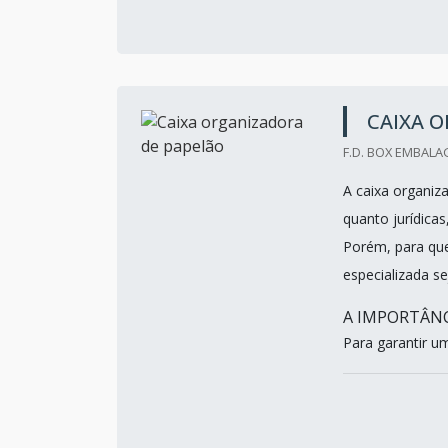
CAIXA 
F.D. BOX EMBALA
A caixa organiz
quanto jurídicas
Porém, para que
especializada s
A IMPORTÂN
Para garantir um