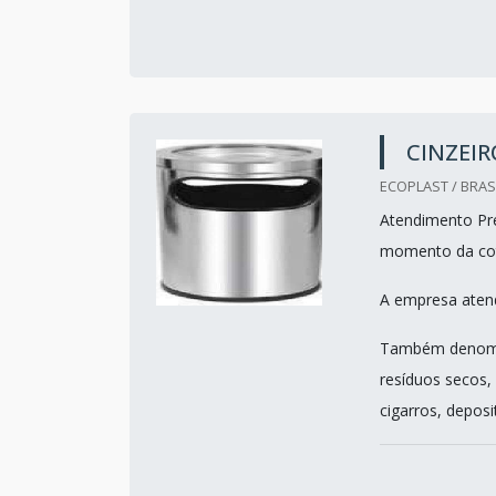
CINZEIR
ECOPLAST / BRASI
Atendimento Pre
momento da co
A empresa atend
Também denomina
resíduos secos,
cigarros, deposi