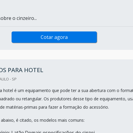
bre o cinzeiro...
Cotar agora
OS PARA HOTEL
AULO - SP
ra hotel é um equipamento que pode ter a sua abertura com o forma
adrado ou retangular. Os produtores desse tipo de equipamento, us
s de matérias-primas para fazer a formação do acessório.
ta abaixo, é citado, os modelos mais comuns:
ínio; Latão.Demais especificações do cinzei...