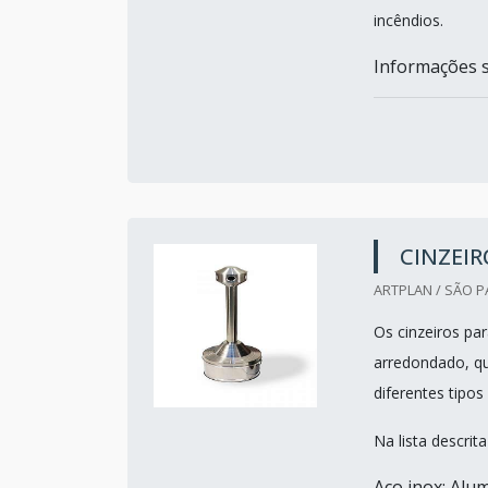
incêndios.
Informações so
CINZEIR
ARTPLAN / SÃO P
Os cinzeiros pa
arredondado, qu
diferentes tipo
Na lista descri
Aço inox; Alum