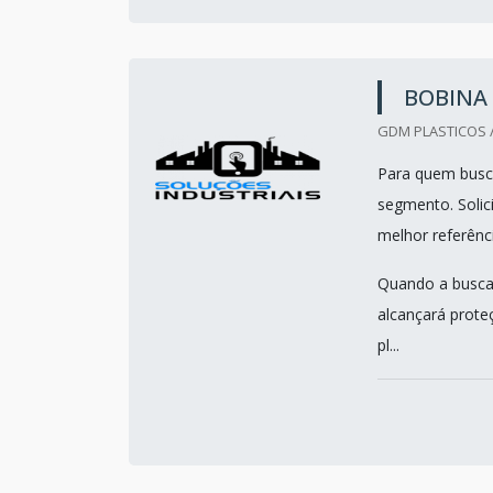
BOBINA
GDM PLASTICOS /
Para quem busca
segmento. Solic
melhor referênc
Quando a busca 
alcançará prot
pl...