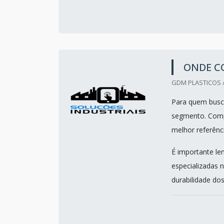
ONDE C
GDM PLASTICOS /
Para quem busca
segmento. Compa
melhor referênc
É importante le
especializadas 
durabilidade dos