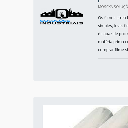
MOSCKA SOLUÇÕES
Os filmes stretc
simples, leve, 
é capaz de prom
matéria prima c
comprar filme str