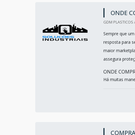
ONDE C
GDM PLASTICOS /
Sempre que um c
resposta para s
maior marketpla
assegura prote
ONDE COMPRA
Há muitas manei
COMPRA