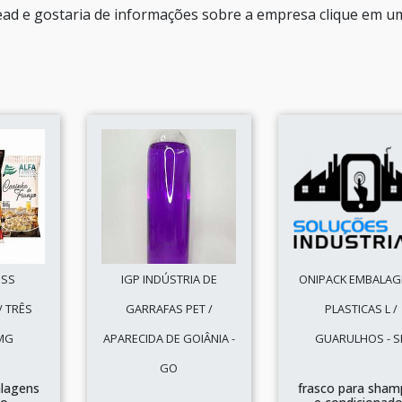
ad e gostaria de informações sobre a empresa clique em u
ESS
IGP INDÚSTRIA DE
ONIPACK EMBALA
 TRÊS
GARRAFAS PET /
PLASTICAS L /
 MG
APARECIDA DE GOIÂNIA -
GUARULHOS - S
GO
lagens
frasco para sha