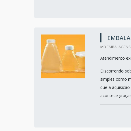
EMBALA
MB EMBALAGENS E
Atendimento exc
Discorrendo so
simples como mu
que a aquisição
acontece graças