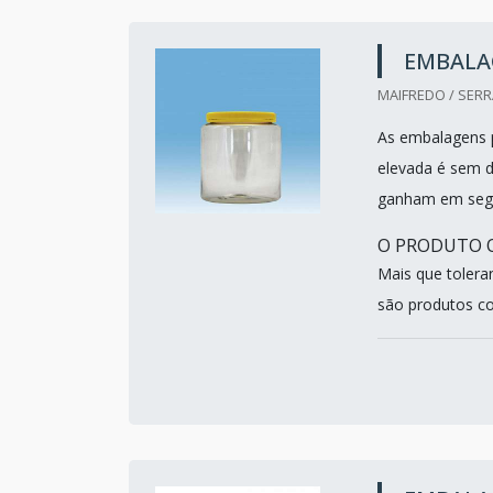
EMBALA
MAIFREDO / SERRA
As embalagens p
elevada é sem d
ganham em seg
O PRODUTO O
Mais que tolera
são produtos con