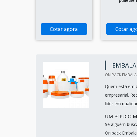
polietile
Cotar agora
Cotar ag
EMBALA
ONIPACK EMBALAG
Quem está em b
empresarial. R
líder em qualida
UM POUCO M
Se alguém busc
Onipack Embalag