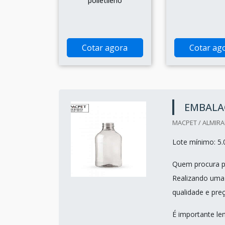
polietileno
Cotar agora
Cotar ag
EMBALAG
MACPET / ALMIRA
Lote mínimo: 5.
Quem procura po
Realizando uma 
qualidade e pre
É importante le