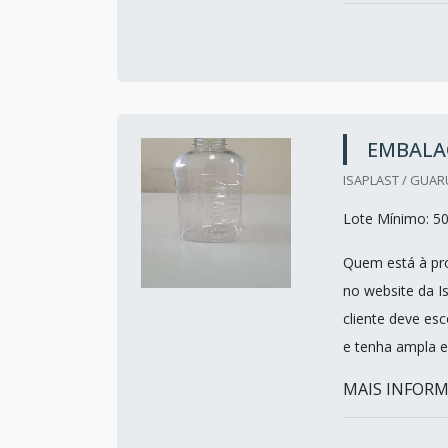
EMBALA
ISAPLAST / GUAR
Lote Mínimo: 5
Quem está à pro
no website da I
cliente deve es
e tenha ampla e
MAIS INFORM