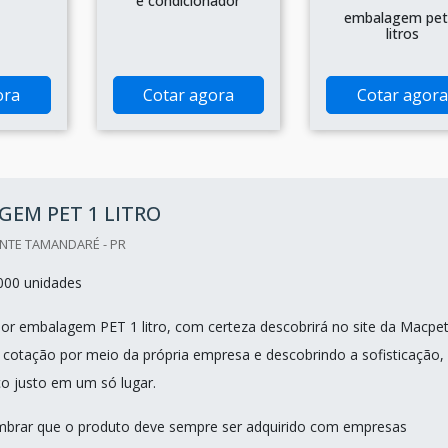
e condicionador
embalagem pet
litros
ora
Cotar agora
Cotar agora
EM PET 1 LITRO
NTE TAMANDARÉ - PR
000 unidades
r embalagem PET 1 litro, com certeza descobrirá no site da Macpet
cotação por meio da própria empresa e descobrindo a sofisticação,
ço justo em um só lugar.
mbrar que o produto deve sempre ser adquirido com empresas