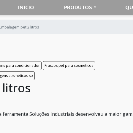
INICIO
PRODUTOS
QU
Embalagem pet 2 litros
ns para condicionador
Frascos pet para cosméticos
gens cosméticos sp
litros
 a ferramenta Soluções Industriais desenvolveu a maior gam