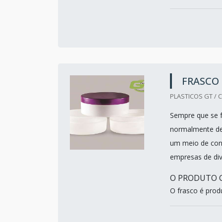
FRASCO 
PLASTICOS GT / C
Sempre que se f
normalmente des
um meio de cons
empresas de di
O PRODUTO G
O frasco é prod