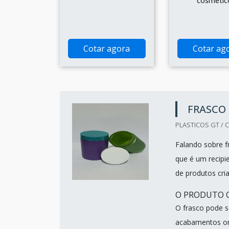
cosmétic
Cotar agora
Cotar ag
FRASCO
PLASTICOS GT / C
Falando sobre f
que é um recipi
de produtos cria
O PRODUTO O
O frasco pode s
acabamentos onde