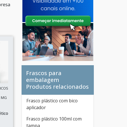
presa
Frascos para
embalagem
Produtos relacionados
ICOS
- MG
Frasco plástico com bico
aplicador
ético
Frasco plástico 100ml com
tampa