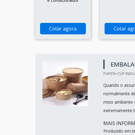
e condicionador
Cotar agora
Cotar ag
EMBALA
PAPER+CUP INDUS
Quando o assunt
normalmente de
meio ambiente c
extremamente b
MAIS INFOR
Produzido em te