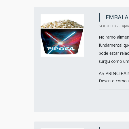
EMBALA
SOLUPLEX / CAJA
No ramo aliment
fundamental qu
pode estar rela
surgiu como uma
AS PRINCIPA
Descrito como u