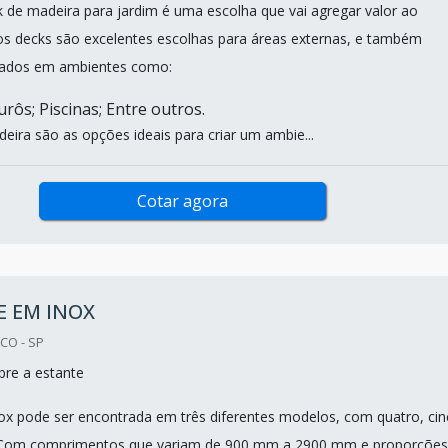
k de madeira para jardim é uma escolha que vai agregar valor ao
os decks são excelentes escolhas para áreas externas, e também
izados em ambientes como:
rôs; Piscinas; Entre outros.
eira são as opções ideais para criar um ambie...
Cotar agora
E EM INOX
CO - SP
re a estante
ox pode ser encontrada em três diferentes modelos, com quatro, ci
. Com comprimentos que variam de 900 mm a 2900 mm e proporções