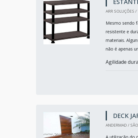
ESTANT
ARR SOLUÇÕES / 
Mesmo sendo fab
resistente e du
materiais. Algu
não é apenas u
Agilidade dura
DECK JA
ANDERMAD / SÃO
A utilização do 