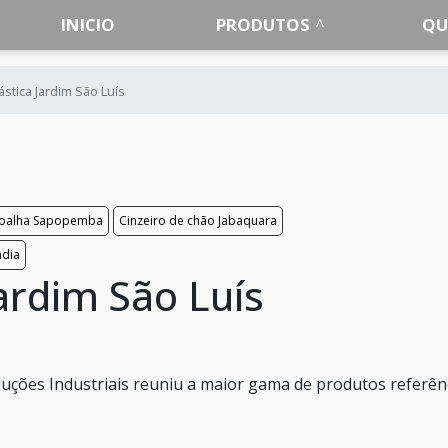
INICIO
PRODUTOS
QU
ástica Jardim São Luís
 toalha Sapopemba
Cinzeiro de chão Jabaquara
ndia
Jardim São Luís
 Soluções Industriais reuniu a maior gama de produtos referên