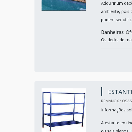
Adquirir um dec
ambiente, pois 
podem ser util
Banheiras; Ofu
Os decks de mad
ESTANT
REMANOX / OSAS
Informações sob
A estante em in
ou seis planos