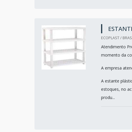
ESTANTE
ECOPLAST / BRASI
Atendimento Pre
momento da co
A empresa atend
A estante plást
estoques, no ac
produ...