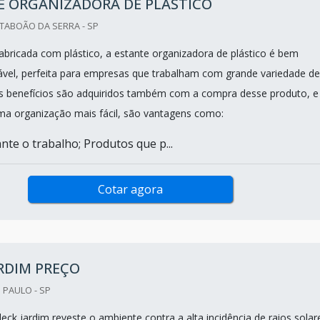
E ORGANIZADORA DE PLÁSTICO
TABOÃO DA SERRA - SP
ricada com plástico, a estante organizadora de plástico é bem
rável, perfeita para empresas que trabalham com grande variedade de
ns benefícios são adquiridos também com a compra desse produto, e
ma organização mais fácil, são vantagens como:
nte o trabalho; Produtos que p...
Cotar agora
RDIM PREÇO
 PAULO - SP
deck jardim reveste o ambiente contra a alta incidência de raios solar