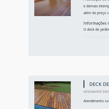
e demais intemp
além do preço 
Informações i
O deck de jardi
DECK DE
ASSOALHOS SAO M
Atendimento so