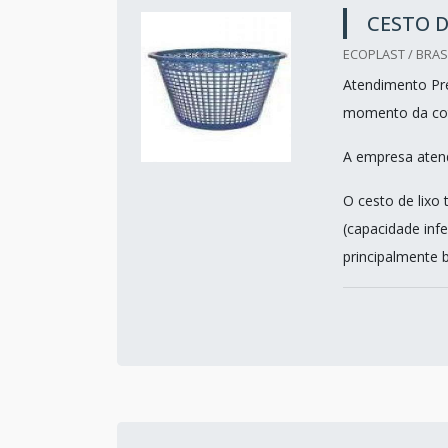
CESTO D
ECOPLAST / BRASI
Atendimento Pre
momento da co
A empresa atend
O cesto de lixo
(capacidade infe
principalmente b