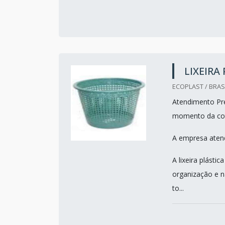
LIXEIRA
ECOPLAST / BRASI
Atendimento Pre
momento da co
A empresa atend
A lixeira plásti
organização e n
to...