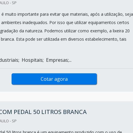
AULO - SP
a é muito importante para evitar que materiais, após a utilização, sej
ambientes inadequados. Por isso que utilizar equipamentos certos
egradação da natureza. Podemos utilizar como exemplo, a lixeira 20
 branca. Esta pode ser utilizada em diversos estabelecimento, tais
ustriais; Hospitais; Empresas;...
Cotar agora
 COM PEDAL 50 LITROS BRANCA
AULO - SP
edal 50 litros branca é um equipamento produzido com o uso de