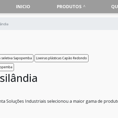
INICIO
PRODUTOS
QU
lândia
ta seletiva Sapopemba
Lixeiras plásticas Capão Redondo
apopemba
silândia
ta Soluções Industriais selecionou a maior gama de produt