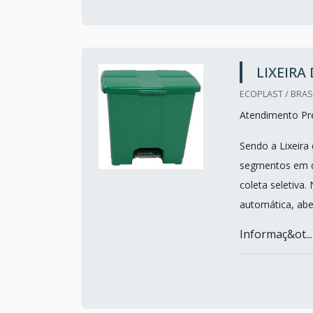
LIXEIRA
ECOPLAST / BRASI
Atendimento Pref
Sendo a Lixeira 
segmentos em d
coleta seletiva
automática, abe
Informaç&ot...