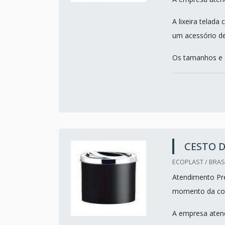
A lixeira telad
um acessório d
Os tamanhos e a
CESTO D
ECOPLAST / BRASI
Atendimento Pre
momento da co
A empresa atend