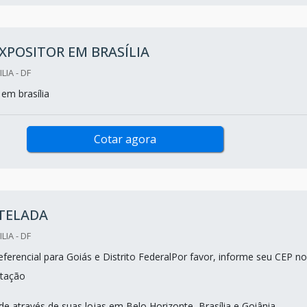
XPOSITOR EM BRASÍLIA
LIA - DF
em brasília
Cotar agora
 TELADA
LIA - DF
ferencial para Goiás e Distrito FederalPor favor, informe seu CEP no
tação
e através de suas lojas em Belo Horizonte, Brasília e Goiânia.