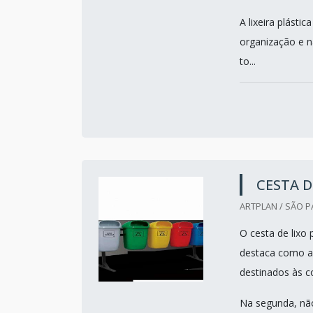
A lixeira plásti
organização e n
to...
CESTA D
ARTPLAN / SÃO P
O cesta de lixo
destaca como apt
destinados às c
Na segunda, não