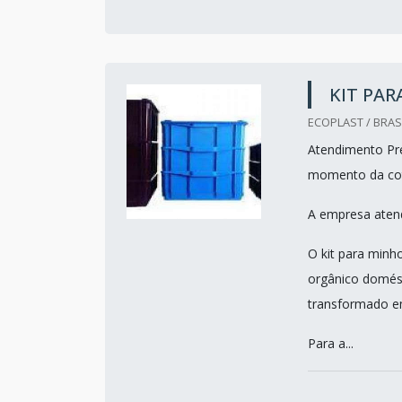
KIT PA
ECOPLAST / BRASI
Atendimento Pre
momento da co
A empresa atend
O kit para minh
orgânico domés
transformado e
Para a...