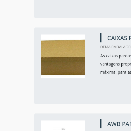
CAIXAS 
DEMA EMBALAGEN
As caixas parda
vantagens propo
máxima, para as
AWB PAR