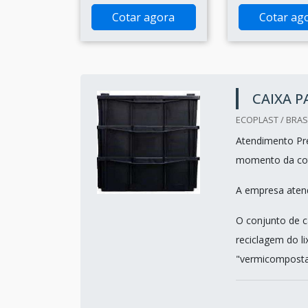
Cotar agora
Cotar ag
CAIXA 
ECOPLAST / BRASI
Atendimento Pre
momento da co
A empresa atend
O conjunto de 
reciclagem do l
"vermicomposta