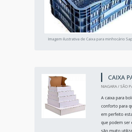
Imagem ilustrativa de Caixa para minhocário 
CAIXA P
NIAGARA / SÃO P
A caixa para bo
conforto para q
em perfeito est
que podem ser e
são muito utiliz