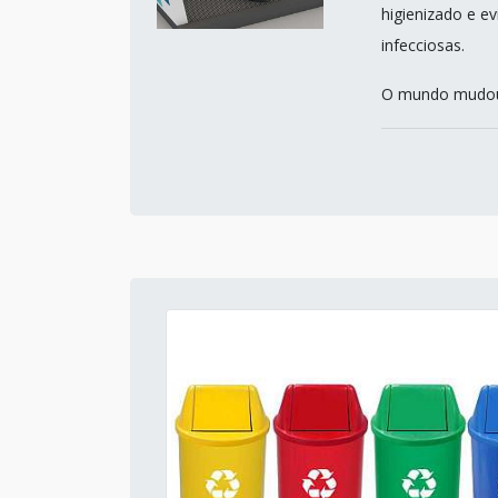
higienizado e e
infecciosas.
O mundo mudou,