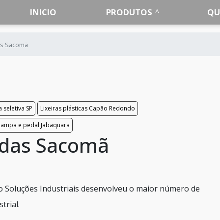
INICIO
PRODUTOS
QU
das Sacomã
a seletiva SP
Lixeiras plásticas Capão Redondo
 tampa e pedal Jabaquara
çadas Sacomã
 o Soluções Industriais desenvolveu o maior número de
trial.