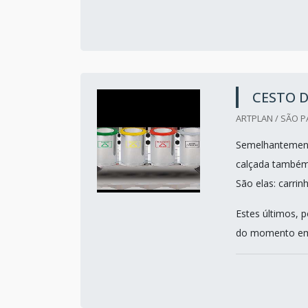
CESTO D
ARTPLAN / SÃO P
Semelhantemente
calçada também s
São elas: carrin
Estes últimos, 
do momento em 