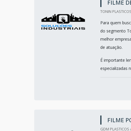
FILME D
TONIN PLASTICOS
Para quem busca 
do segmento To
melhor empresa
de atuação.
É importante le
especializadas n
FILME P
GDM PLASTICOS /