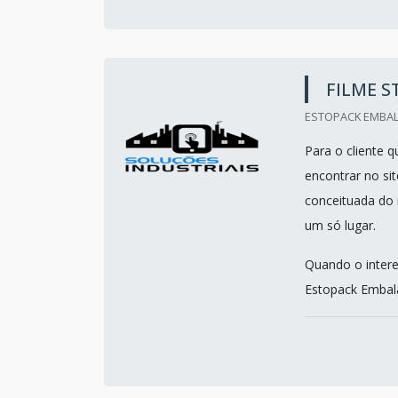
FILME 
ESTOPACK EMBALA
Para o cliente q
encontrar no si
conceituada do 
um só lugar.
Quando o intere
Estopack Embala