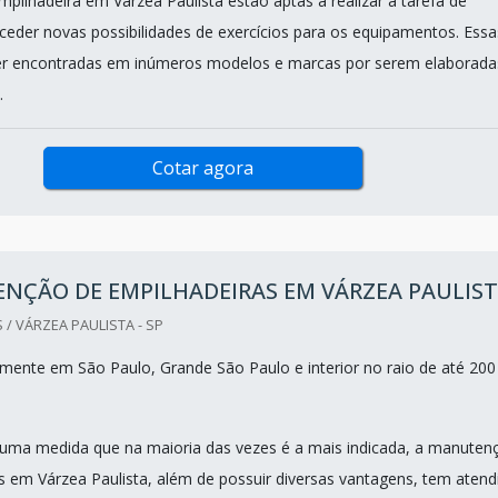
pilhadeira em Várzea Paulista estão aptas a realizar a tarefa de
ceder novas possibilidades de exercícios para os equipamentos. Essa
r encontradas em inúmeros modelos e marcas por serem elaborada
.
Cotar agora
NÇÃO DE EMPILHADEIRAS EM VÁRZEA PAULIS
 / VÁRZEA PAULISTA - SP
ente em São Paulo, Grande São Paulo e interior no raio de até 200
uma medida que na maioria das vezes é a mais indicada, a manuten
s em Várzea Paulista, além de possuir diversas vantagens, tem atend