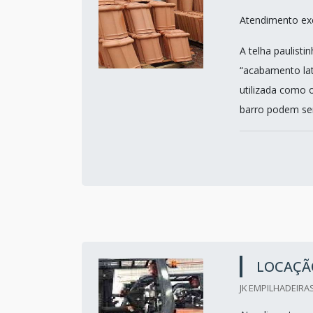
Atendimento exc
A telha paulist
“acabamento lat
utilizada como o
barro podem ser 
LOCAÇÃO
JK EMPILHADEIRAS