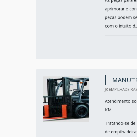
As peças para em
aprimorar e con
peças podem se
com o intuito d..
MANUTE
JK EMPILHADEIRAS
Atendimento som
KM
Tratando-se de 
de empilhadeira