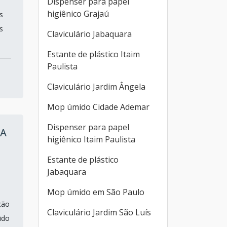
Dispenser para papel
higiênico Grajaú
s
s
Claviculário Jabaquara
Estante de plástico Itaim
Paulista
Claviculário Jardim Ângela
Mop úmido Cidade Ademar
Dispenser para papel
TA
higiênico Itaim Paulista
Estante de plástico
Jabaquara
Mop úmido em São Paulo
ção
Claviculário Jardim São Luís
ido