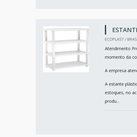
ESTANTE
ECOPLAST / BRASI
Atendimento Pre
momento da co
A empresa atend
A estante plást
estoques, no ac
produ...