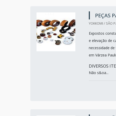
PEÇAS P
YOKKOMI / SÃO P
Expostos consta
e elevação de c
necessidade de 
em Várzea Pauli
DIVERSOS IT
Não s&oa...