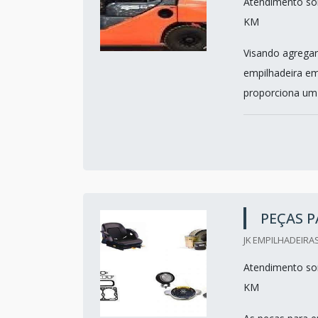
Atendimento som
KM
Visando agregar
empilhadeira em
proporciona um 
PEÇAS P
JK EMPILHADEIRAS
Atendimento som
KM