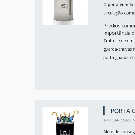
O porta guarda 
circulação como
Prédios comer
importância 
Trata-se de um 
guarda-chuvas m
porta guarda-ch
PORTA 
ARTPLAN / SÃO P
Além de consegu