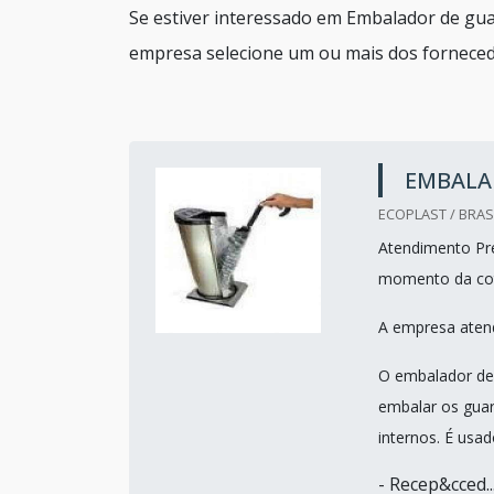
Se estiver interessado em Embalador de gu
empresa selecione um ou mais dos forneced
EMBALA
ECOPLAST / BRASI
Atendimento Pre
momento da co
A empresa atend
O embalador de 
embalar os gua
internos. É usa
- Recep&cced..