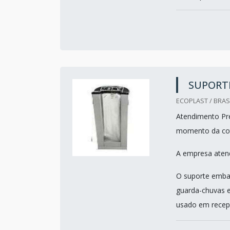
SUPORT
ECOPLAST / BRASI
Atendimento Pref
momento da co
A empresa atend
O suporte embal
guarda-chuvas 
usado em recepç