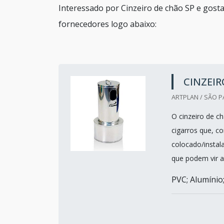
Interessado por Cinzeiro de chão SP e gost
fornecedores logo abaixo:
CINZEIR
ARTPLAN / SÃO P
O cinzeiro de c
cigarros que, c
colocado/instala
que podem vir a
PVC; Alumínio; 