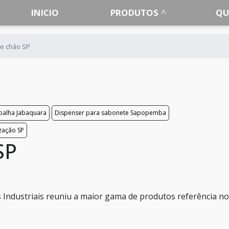
INICIO
PRODUTOS
QU
de chão SP
oalha Jabaquara
Dispenser para sabonete Sapopemba
ização SP
SP
Industriais reuniu a maior gama de produtos referência no