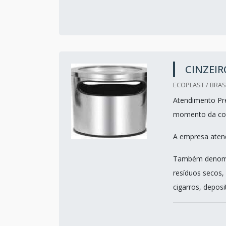
CINZEIR
ECOPLAST / BRASI
Atendimento Pre
momento da co
A empresa atend
Também denomina
resíduos secos,
cigarros, deposi