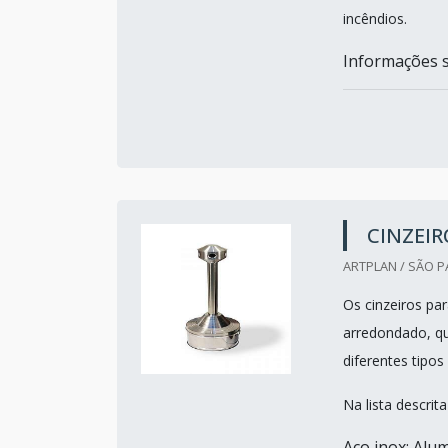
incêndios.
Informações so
CINZEIR
ARTPLAN / SÃO P
Os cinzeiros pa
arredondado, qu
diferentes tipo
Na lista descri
Aço inox; Alum