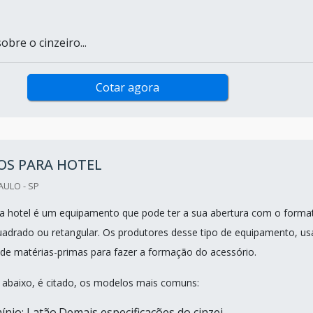
bre o cinzeiro...
Cotar agora
OS PARA HOTEL
AULO - SP
ra hotel é um equipamento que pode ter a sua abertura com o forma
adrado ou retangular. Os produtores desse tipo de equipamento, us
s de matérias-primas para fazer a formação do acessório.
ta abaixo, é citado, os modelos mais comuns:
ínio; Latão.Demais especificações do cinzei...