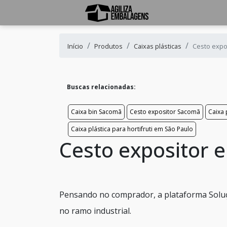
Início
Produtos
Caixas plásticas
Cesto expo
Buscas relacionadas:
Caixa bin Sacomã
Cesto expositor Sacomã
Caixa 
Caixa plástica para hortifruti em São Paulo
Cesto expositor 
Pensando no comprador, a plataforma Soluç
no ramo industrial.