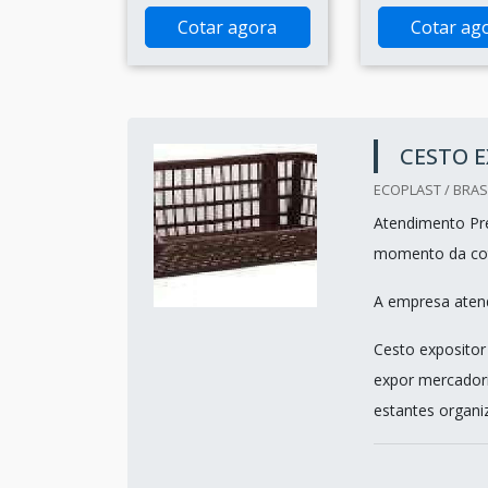
Cotar agora
Cotar ag
CESTO 
ECOPLAST / BRASI
Atendimento Pre
momento da co
A empresa atend
Cesto expositor
expor mercadori
estantes organiz