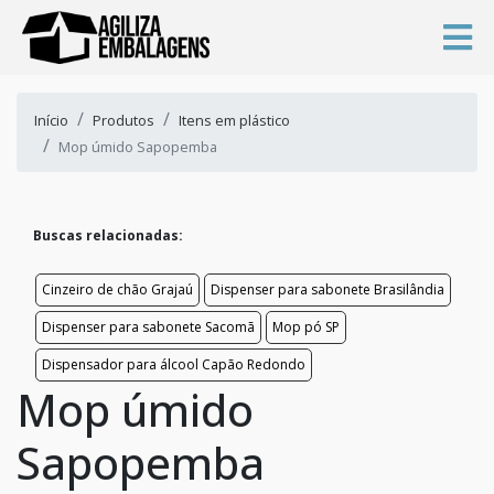
Início
Produtos
Itens em plástico
Mop úmido Sapopemba
Buscas relacionadas:
Cinzeiro de chão Grajaú
Dispenser para sabonete Brasilândia
Dispenser para sabonete Sacomã
Mop pó SP
Dispensador para álcool Capão Redondo
Mop úmido
Sapopemba