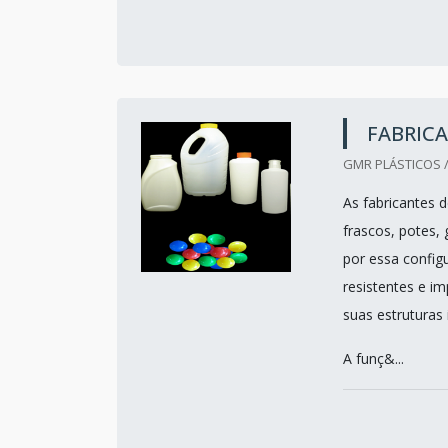
FABRICA
GMR PLÁSTICOS /
As fabricantes 
frascos, potes, 
por essa config
resistentes e i
suas estruturas 
A funç&...