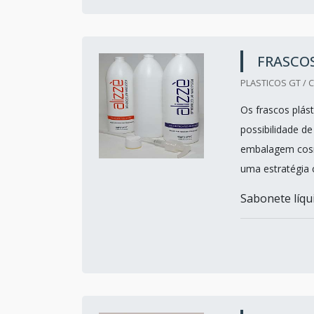
FRASCOS
PLASTICOS GT / C
Os frascos plás
possibilidade d
embalagem cosmé
uma estratégia 
Sabonete líqu