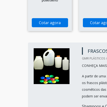
polietileno
Cotar agora
Cotar ag
FRASCOS
GMR PLÁSTICOS /
CONHEÇA MAIS
A partir de uma
os frascos plás
cosméticos das 
podem ser enva
Shampoos e Co