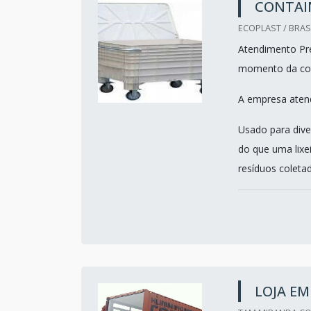
CONTAIN
ECOPLAST / BRASI
Atendimento Pre
momento da co
A empresa atend
Usado para dive
do que uma lixe
resíduos coletad
LOJA E