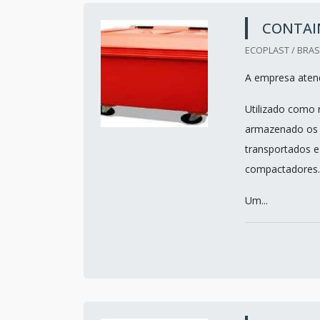
CONTAIN
ECOPLAST / BRASI
A empresa atend
Utilizado como r
armazenado os r
transportados e
compactadores.
Um...