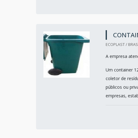
CONTAIN
ECOPLAST / BRASI
A empresa atend
Um container 12
coletor de resí
públicos ou pri
empresas, estab