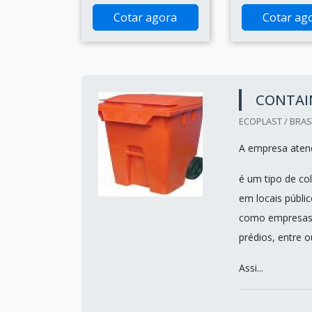
Cotar agora
Cotar ag
CONTAIN
ECOPLAST / BRASI
A empresa atend
é um tipo de co
em locais públi
como empresas,
prédios, entre o
Assi...