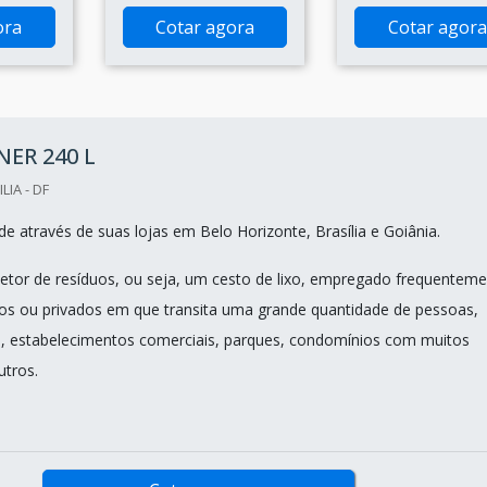
ora
Cotar agora
Cotar agora
ER 240 L
LIA - DF
e através de suas lojas em Belo Horizonte, Brasília e Goiânia.
letor de resíduos, ou seja, um cesto de lixo, empregado frequentem
cos ou privados em que transita uma grande quantidade de pessoas,
 estabelecimentos comerciais, parques, condomínios com muitos
utros.