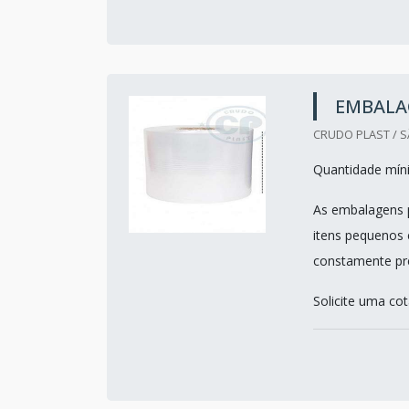
EMBALA
CRUDO PLAST / S
Quantidade mín
As embalagens p
itens pequenos e
constamente pre
Solicite uma co