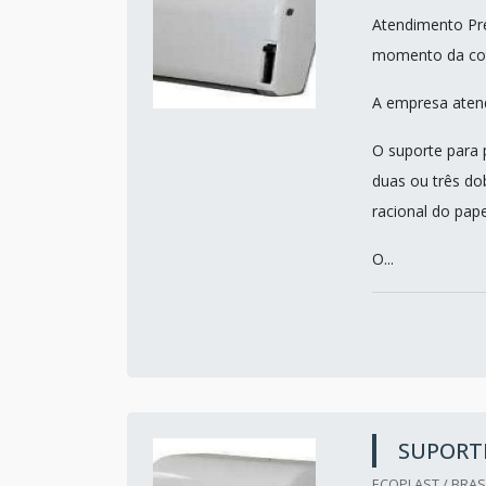
Atendimento Pref
momento da co
A empresa atend
O suporte para 
duas ou três dob
racional do pape
O...
SUPORTE
ECOPLAST / BRASI