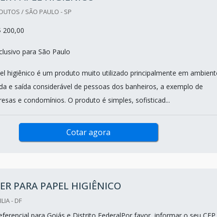
DUTOS / SÃO PAULO - SP
$ 200,00
lusivo para São Paulo
el higiênico é um produto muito utilizado principalmente em ambient
da e saída considerável de pessoas dos banheiros, a exemplo de
esas e condomínios. O produto é simples, sofisticad...
Cotar agora
ER PARA PAPEL HIGIÊNICO
LIA - DF
ferencial para Goiás e Distrito FederalPor favor, informar o seu CEP