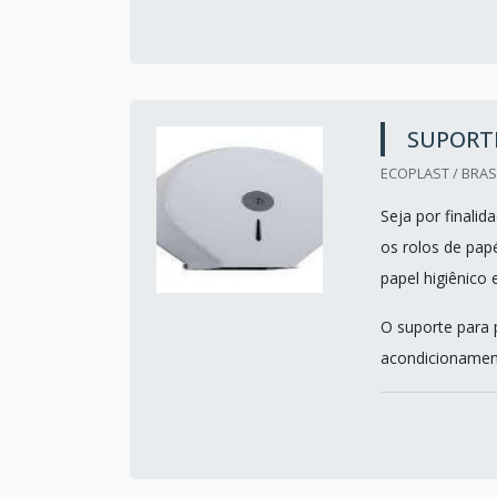
SUPORTE
ECOPLAST / BRASI
Seja por finalid
os rolos de papé
papel higiênico
O suporte para 
acondicionament