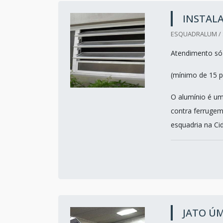
INSTALA
ESQUADRALUM / 
Atendimento só
(mínimo de 15 p
O alumínio é um
contra ferrugem.
esquadria na Cid
JATO Ú