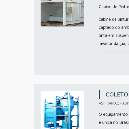
Cabine de Pintu
cabine de pintu
captado do ambi
tinta em suspen
lavador dágua, o
COLETOR
ASPIRAMAQ - ASP
O equipamento d
e única no Bras