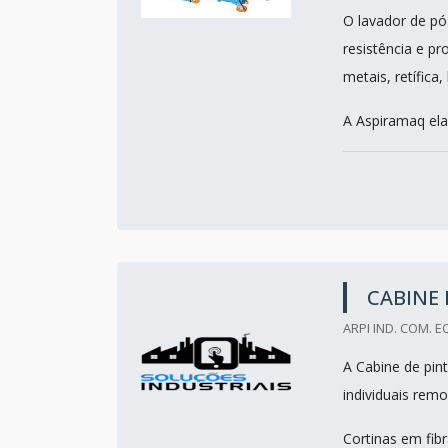
O lavador de pó
resistência e p
metais, retífica,
A Aspiramaq ela
CABINE 
ARPI IND. COM. E
A Cabine de pin
individuais remo
Cortinas em fib