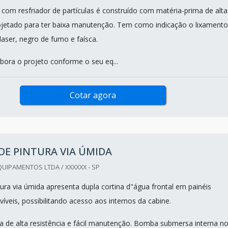
 com resfriador de partículas é construído com matéria-prima de alta
rojetado para ter baixa manutenção. Tem como indicação o lixamento
 laser, negro de fumo e faísca.
bora o projeto conforme o seu eq...
Cotar agora
DE PINTURA VIA ÚMIDA
QUIPAMENTOS LTDA / XXXXXX - SP
tura via úmida apresenta dupla cortina d"água frontal em painéis
víveis, possibilitando acesso aos internos da cabine.
ra de alta resistência e fácil manutenção. Bomba submersa interna n