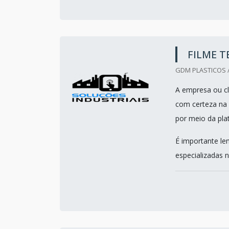
FILME T
GDM PLASTICOS /
A empresa ou cl
com certeza na 
por meio da pla
É importante le
especializadas n