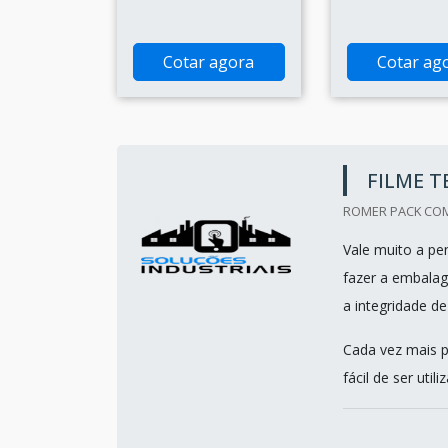
Cotar agora
Cotar ag
FILME T
ROMER PACK COM
Vale muito a pe
fazer a embalag
a integridade d
Cada vez mais p
fácil de ser util