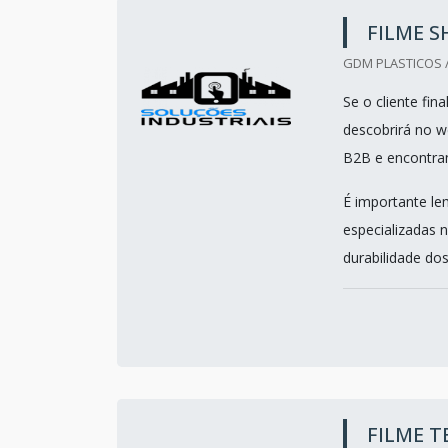
FILME S
GDM PLASTICOS /
Se o cliente fin
descobrirá no 
B2B e encontra
É importante le
especializadas 
durabilidade dos
FILME T