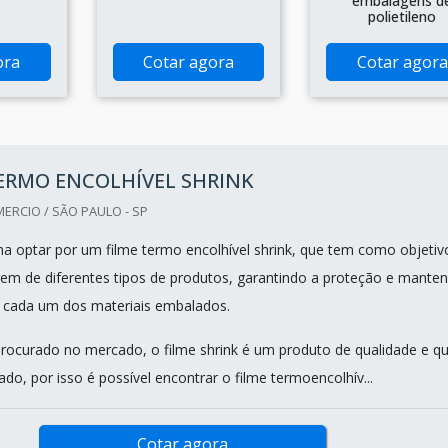
embalagens d
polietileno
ora
Cotar agora
Cotar agora
ERMO ENCOLHÍVEL SHRINK
ERCIO / SÃO PAULO - SP
na optar por um filme termo encolhível shrink, que tem como objetiv
em de diferentes tipos de produtos, garantindo a proteção e mante
e cada um dos materiais embalados.
rocurado no mercado, o filme shrink é um produto de qualidade e q
izado, por isso é possível encontrar o filme termoencolhív...
Cotar agora