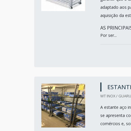
adaptado aos pa
aquisição da es
AS PRINCIPA
Por ser...
ESTANT
WT INOX / GUARU
A estante aço i
se apresenta c
comércios e, sob