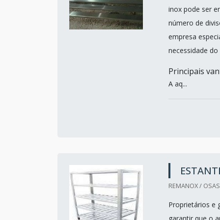
inox pode ser e
número de divis
empresa especia
necessidade do 
Principais va
A aq...
ESTANT
REMANOX / OSAS
Proprietários e
garantir que o 