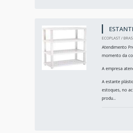
ESTANTE
ECOPLAST / BRASI
Atendimento Pre
momento da co
A empresa atend
A estante plást
estoques, no ac
produ...