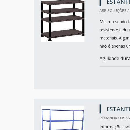
ESTANT
ARR SOLUÇÕES / 
Mesmo sendo fab
resistente e du
materiais. Algu
não é apenas u
Agilidade dura
ESTANT
REMANOX / OSAS
Informações sob