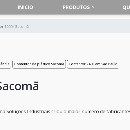
INICIO
PRODUTOS
QU
er 1000 l Sacomã
lândia
Contentor de plástico Sacomã
Contentor 240 l em São Paulo
 Sacomã
a Soluções Industriais criou o maior número de fabricante