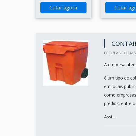
Cotar agora
Cotar ag
CONTAIN
ECOPLAST / BRASI
A empresa atend
é um tipo de co
em locais públi
como empresas,
prédios, entre o
Assi...