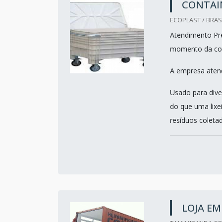
CONTAIN
ECOPLAST / BRASI
Atendimento Pre
momento da co
A empresa atend
Usado para dive
do que uma lixe
resíduos coletad
LOJA E