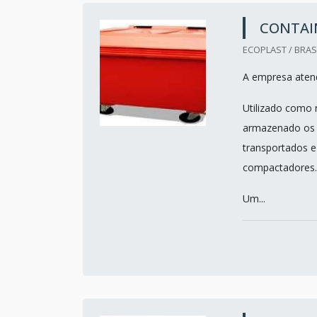
CONTAIN
ECOPLAST / BRASI
A empresa atend
Utilizado como r
armazenado os r
transportados e
compactadores.
Um...