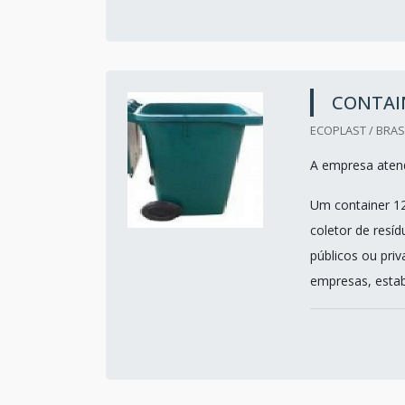
CONTAIN
ECOPLAST / BRASI
A empresa atend
Um container 12
coletor de resí
públicos ou pri
empresas, estab