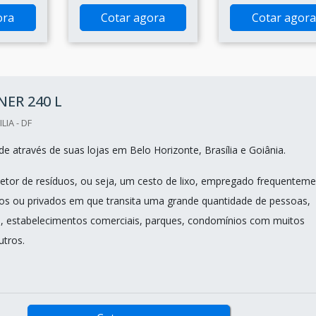
ora
Cotar agora
Cotar agora
ER 240 L
LIA - DF
e através de suas lojas em Belo Horizonte, Brasília e Goiânia.
letor de resíduos, ou seja, um cesto de lixo, empregado frequentem
cos ou privados em que transita uma grande quantidade de pessoas,
 estabelecimentos comerciais, parques, condomínios com muitos
utros.