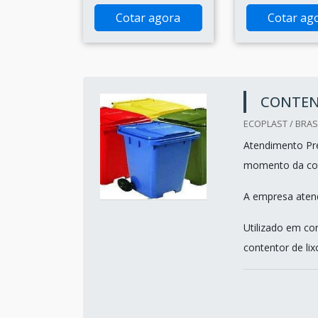
Cotar agora
Cotar ag
CONTEN
ECOPLAST / BRASI
Atendimento Pre
momento da co
A empresa atend
Utilizado em con
contentor de lix