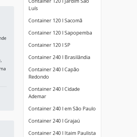
Container 120 l Jardim São
Luís
Container 120 l Sacomã
Container 120 l Sapopemba
ande
Container 120 l SP
Container 240 l Brasilândia
,
uma
Container 240 l Capão
Redondo
Container 240 l Cidade
Ademar
Container 240 l em São Paulo
Container 240 l Grajaú
Container 240 l Itaim Paulista