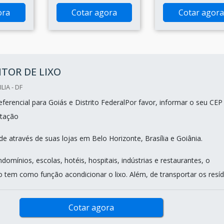
ora
Cotar agora
Cotar agora
TOR DE LIXO
LIA - DF
ferencial para Goiás e Distrito FederalPor favor, informar o seu CEP
tação
e através de suas lojas em Belo Horizonte, Brasília e Goiânia.
domínios, escolas, hotéis, hospitais, indústrias e restaurantes, o
o tem como função acondicionar o lixo. Além, de transportar os resídu
Cotar agora