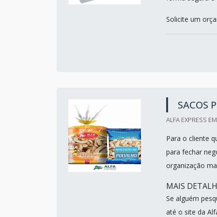
Solicite um or
SACOS 
ALFA EXPRESS EM
Para o cliente 
para fechar neg
organização ma
MAIS DETALH
Se alguém pesqu
até o site da A