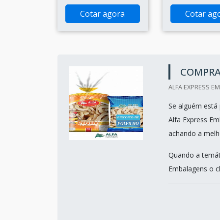
Cotar agora
Cotar ag
COMPRA
ALFA EXPRESS EM
Se alguém está 
Alfa Express Em
achando a melho
Quando a temáti
Embalagens o cl