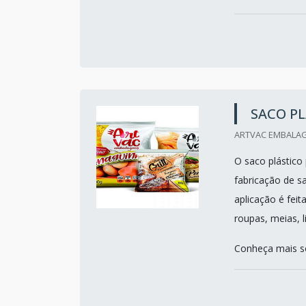
SACO PL
ARTVAC EMBALAG
O saco plástico 
fabricação de sa
aplicação é fei
roupas, meias, l
Conheça mais so