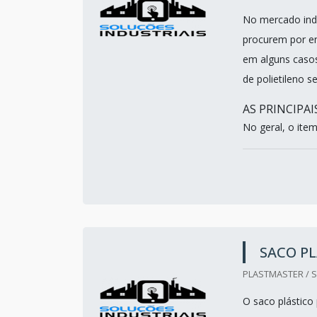
No mercado ind
procurem por e
em alguns casos
de polietileno 
AS PRINCIPA
No geral, o item
SACO PL
PLASTMASTER / S
O saco plástico 