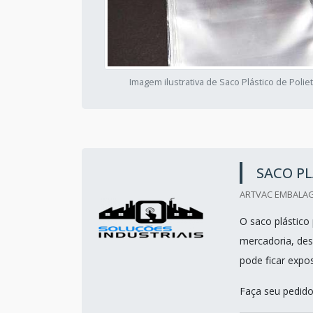
Imagem ilustrativa de Saco Plástico de Polie
SACO PL
ARTVAC EMBALAG
O saco plástico
mercadoria, des
pode ficar exp
Faça seu pedid