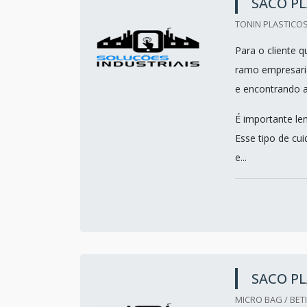
SACO PL
TONIN PLASTICOS
Para o cliente 
ramo empresaria
e encontrando a 
É importante le
Esse tipo de cui
e...
SACO PL
MICRO BAG / BET