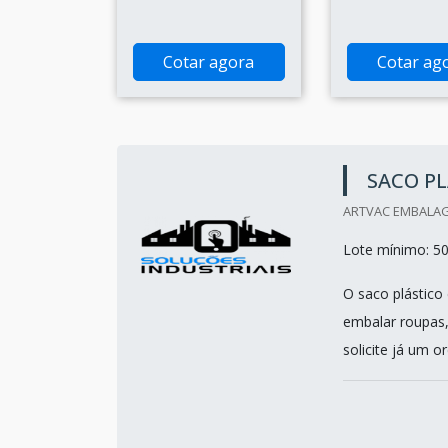
Cotar agora
Cotar ag
SACO PL
ARTVAC EMBALAG
Lote mínimo: 5
O saco plástico 
embalar roupas,
solicite já um 