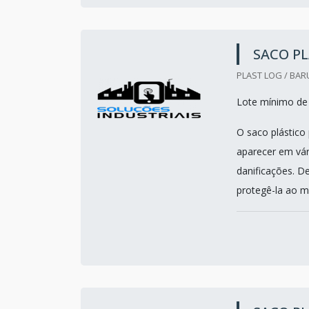
SACO PL
PLAST LOG / BARU
Lote mínimo de
O saco plástico
aparecer em vá
danificações. D
protegê-la ao m