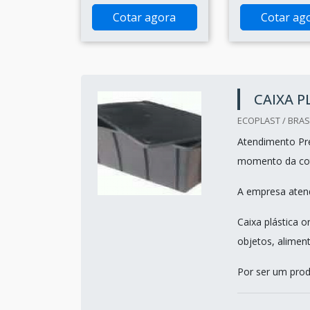
Cotar agora
Cotar ag
CAIXA 
ECOPLAST / BRASI
Atendimento Pre
momento da co
A empresa atend
Caixa plástica 
objetos, alimen
Por ser um prod