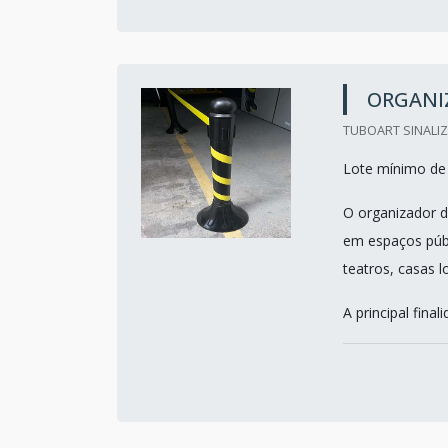
ORGANIZ
TUBOART SINALI
Lote mínimo de
O organizador de
em espaços públ
teatros, casas l
A principal fina