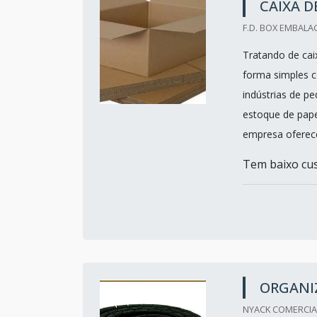
CAIXA 
F.D. BOX EMBALA
Tratando de ca
forma simples 
indústrias de p
estoque de pape
empresa oferec
Tem baixo cust
ORGANIZ
NYACK COMERCIAL 