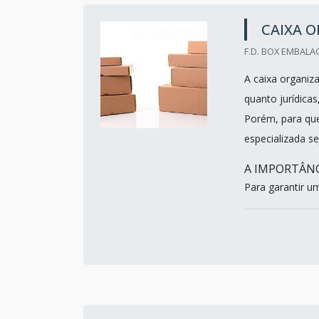
CAIXA 
F.D. BOX EMBALA
A caixa organiz
quanto jurídicas
Porém, para que
especializada s
A IMPORTÂN
Para garantir um