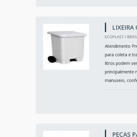
LIXEIRA
ECOPLAST / BRASI
Atendimento Pref
para coleta e tr
litros podem ser
principalmente 
manuseio, confe
PEÇAS P