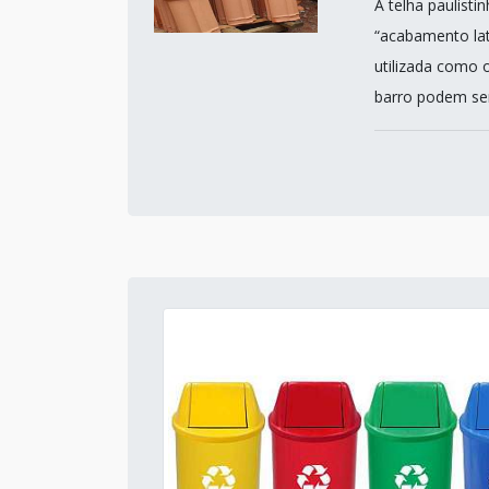
A telha paulist
“acabamento lat
utilizada como o
barro podem ser 