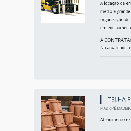
A locação de em
médio e grande 
organização de 
um equipament
A CONTRATAÇ
Na atualidade, 
TELHA 
MADRIPÊ MADEIRA
Atendimento exc