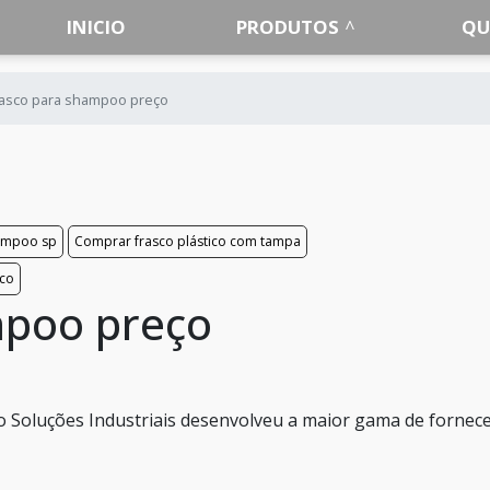
INICIO
PRODUTOS
QU
rasco para shampoo preço
hampoo sp
Comprar frasco plástico com tampa
ico
mpoo preço
 o Soluções Industriais desenvolveu a maior gama de fornec