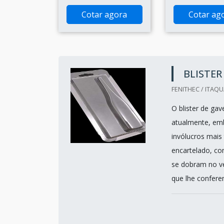
Cotar agora
Cotar ag
BLISTER
FENITHEC / ITAQ
O blister de g
atualmente, em
invólucros mais
encartelado, co
se dobram no ve
que lhe conferem