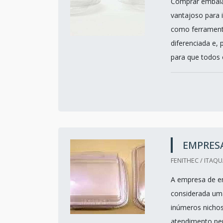
Comprar embalag
vantajoso para 
como ferramenta
diferenciada e,
para que todos 
EMPRES
FENITHEC / ITAQ
A empresa de e
considerada uma
inúmeros nichos
atendimento per