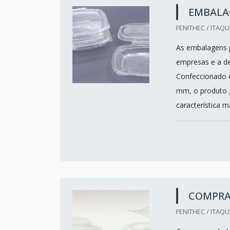
EMBALA
FENITHEC / ITAQ
As embalagens pl
empresas e a de
Confeccionado c
mm, o produto g
característica m
COMPRA
FENITHEC / ITAQ