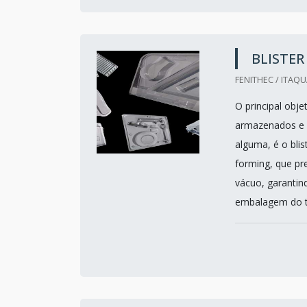
BLISTE
FENITHEC / ITAQ
O principal obj
armazenados e 
alguma, é o bli
forming, que pre
vácuo, garanti
embalagem do tipo