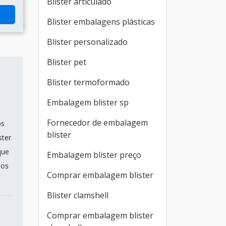
Blister articulado
Blister embalagens plásticas
Blister personalizado
Blister pet
Blister termoformado
Embalagem blister sp
Fornecedor de embalagem
os
blister
ster
que
Embalagem blister preço
dos
Comprar embalagem blister
Blister clamshell
Comprar embalagem blister