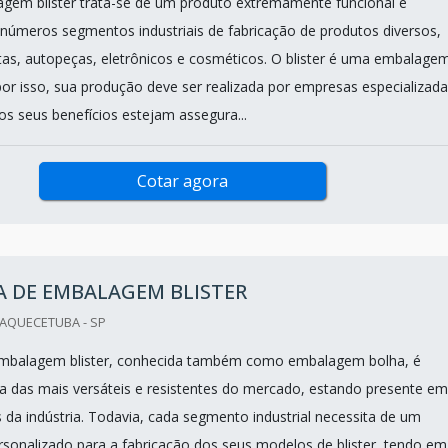
em blister trata-se de um produto extremamente funcional e
inúmeros segmentos industriais de fabricação de produtos diversos,
s, autopeças, eletrônicos e cosméticos. O blister é uma embalage
 por isso, sua produção deve ser realizada por empresas especializad
os seus benefícios estejam assegura...
Cotar agora
A DE EMBALAGEM BLISTER
UAQUECETUBA - SP
mbalagem blister, conhecida também como embalagem bolha, é
 das mais versáteis e resistentes do mercado, estando presente em
 da indústria. Todavia, cada segmento industrial necessita de um
sonalizado para a fabricação dos seus modelos de blister, tendo em