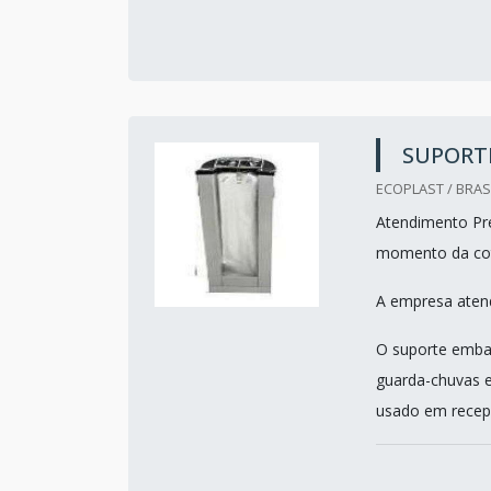
SUPORT
ECOPLAST / BRASI
Atendimento Pref
momento da co
A empresa atend
O suporte embal
guarda-chuvas 
usado em recepç