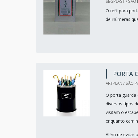
SEGPLAST / SÃO 
O refil para po
de inúmeras qua
PORTA 
ARTPLAN / SÃO P
O porta guarda
diversos tipos 
visitam o estab
enquanto camin
Além de evitar 