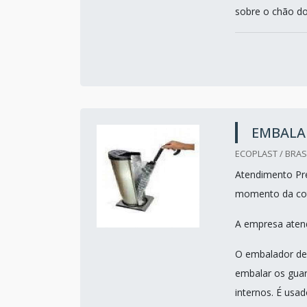
sobre o chão do
EMBALA
ECOPLAST / BRASI
Atendimento Pre
momento da co
A empresa atend
O embalador de 
embalar os gua
internos. É usa