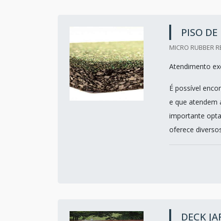
PISO DE
MICRO RUBBER R
Atendimento exc
É possível enco
e que atendem a
importante opta
oferece diversos
DECK JA