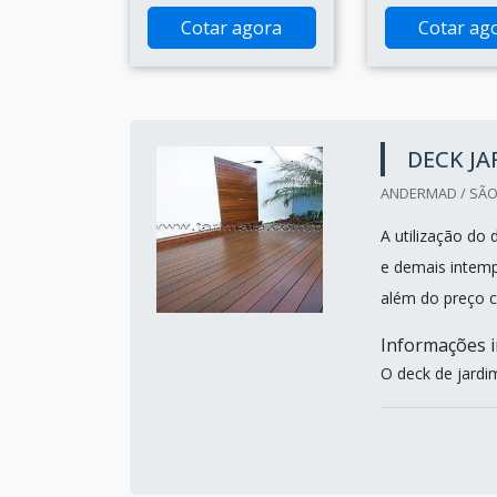
Cotar agora
Cotar ag
DECK JA
ANDERMAD / SÃO
A utilização do 
e demais intemp
além do preço 
Informações i
O deck de jardi