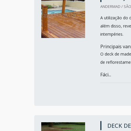
ANDERMAD / SÃO
A utilização do
além disso, reve
intempéries.
Principais va
O deck de made
de reflorestame
Fáci...
DECK DE