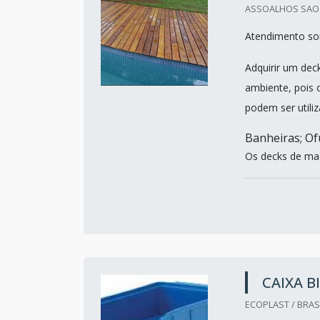
ASSOALHOS SAO M
Atendimento so
Adquirir um dec
ambiente, pois 
podem ser util
Banheiras; Ofu
Os decks de mad
CAIXA B
ECOPLAST / BRASI