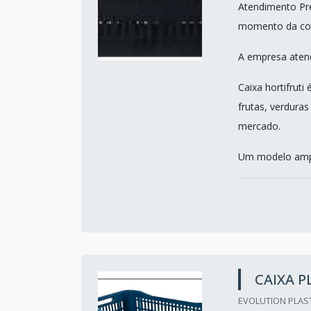
Atendimento Pre
momento da co
A empresa atend
Caixa hortifrut
frutas, verdura
mercado.
Um modelo ampl
CAIXA P
EVOLUTION PLAST