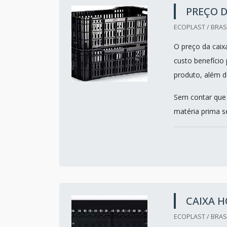
PREÇO D
ECOPLAST / BRASI
O preço da caixa
custo benefício
produto, além de
Sem contar que
matéria prima se
CAIXA H
ECOPLAST / BRASI