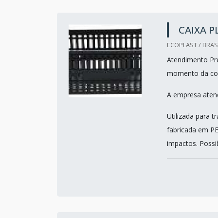
CAIXA P
ECOPLAST / BRASI
Atendimento Pre
momento da co
A empresa atend
Utilizada para t
fabricada em PE
impactos. Possib