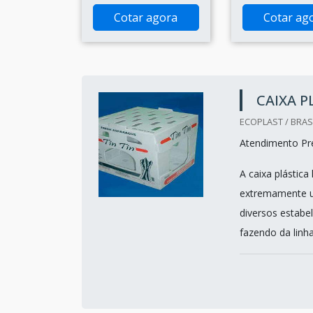
Cotar agora
Cotar ag
CAIXA P
ECOPLAST / BRASI
Atendimento Pref
A caixa plástica
extremamente ut
diversos estabel
fazendo da linh