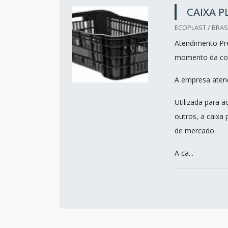
CAIXA P
ECOPLAST / BRASI
Atendimento Pre
momento da co
A empresa atend
Utilizada para 
outros, a caixa 
de mercado.
A ca...