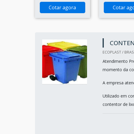
Cotar agora
Cotar ag
CONTEN
ECOPLAST / BRASI
Atendimento Pre
momento da co
A empresa atend
Utilizado em con
contentor de lix