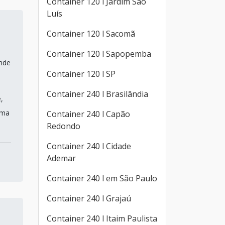
Container 120 l Jardim São
Luís
Container 120 l Sacomã
Container 120 l Sapopemba
ande
Container 120 l SP
Container 240 l Brasilândia
,
uma
Container 240 l Capão
Redondo
Container 240 l Cidade
Ademar
Container 240 l em São Paulo
Container 240 l Grajaú
Container 240 l Itaim Paulista