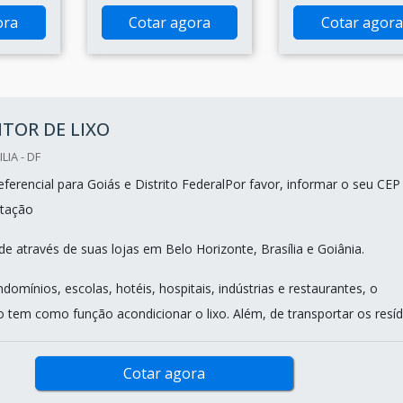
ora
Cotar agora
Cotar agora
TOR DE LIXO
LIA - DF
ferencial para Goiás e Distrito FederalPor favor, informar o seu CEP
tação
e através de suas lojas em Belo Horizonte, Brasília e Goiânia.
domínios, escolas, hotéis, hospitais, indústrias e restaurantes, o
o tem como função acondicionar o lixo. Além, de transportar os resídu
Cotar agora